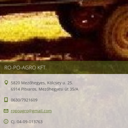
RO-PO-AGRO KFT.
5820 Mezőhegyes, Kölcsey u. 25.
6914 Pitvaros, Mezőhegyesi út 35/A
0630/7921609
ropoagro
@gmail.c
om
Cj.:04-09-013763