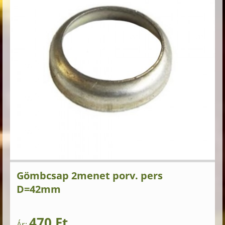
Gömbcsap 2menet porv. pers
D=42mm
470 Ft
Ár: