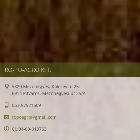
RO-PO-AGRO KFT.
5820 Mezőhegyes, Kölcsey u. 25.
6914 Pitvaros, Mezőhegyesi út 35/A
0630/7921609
ropoagro
@gmail.c
om
Cj.:04-09-013763