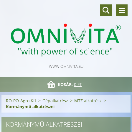
WWW.OMNIVITA.EU
KOSÁR:
0 FT
RO-PO-Agro Kft
>
Gépalkatrész
>
MTZ alkatrész
>
Kormánymű alkatrészei
KORMÁNYMŰ ALKATRÉSZEI