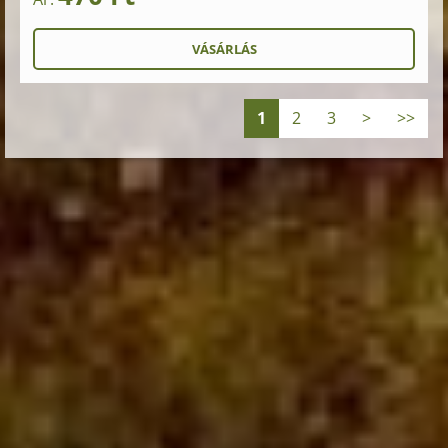
1
2
3
>
>>