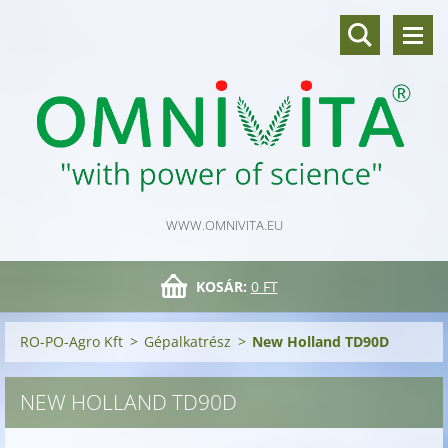
WWW.OMNIVITA.EU
KOSÁR:
0 FT
RO-PO-Agro Kft
>
Gépalkatrész
>
New Holland TD90D
NEW HOLLAND TD90D