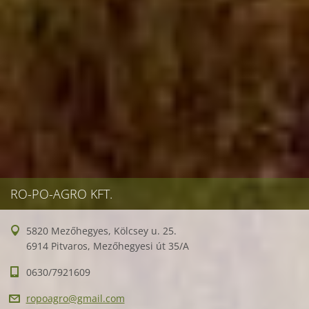
RO-PO-AGRO KFT.
5820 Mezőhegyes, Kölcsey u. 25.
6914 Pitvaros, Mezőhegyesi út 35/A
0630/7921609
ropoagro
@gmail.c
om