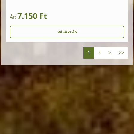
7.150 Ft
Ár:
1
2
>
>>