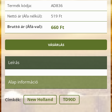
Termék kódja:
AD836
Nettó ár (Áfa nélkül):
519 Ft
Bruttó ár (Áfá-val):
660 Ft
Leírás
Alap információ
New Holland
TD90D
Címkék
: