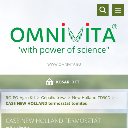
WWW.OMNIVITA.EU
KOSÁR:
0 FT
RO-PO-Agro Kft
>
Gépalkatrész
>
New Holland TD90D
>
CASE NEW HOLLAND termosztát tömítés
CASE NEW HOLLAND TERMOSZTÁT