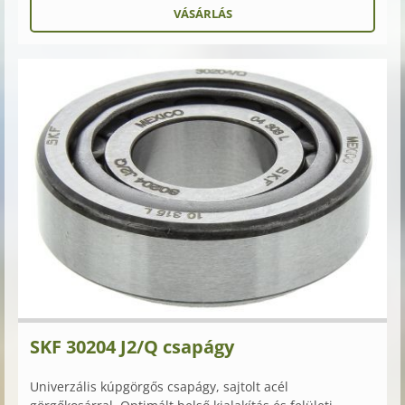
SKF 30204 J2/Q csapágy
Univerzális kúpgörgős csapágy, sajtolt acél