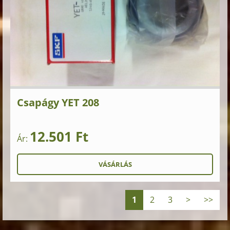
Csapágy YET 208
12.501 Ft
Ár:
1
2
3
>
>>