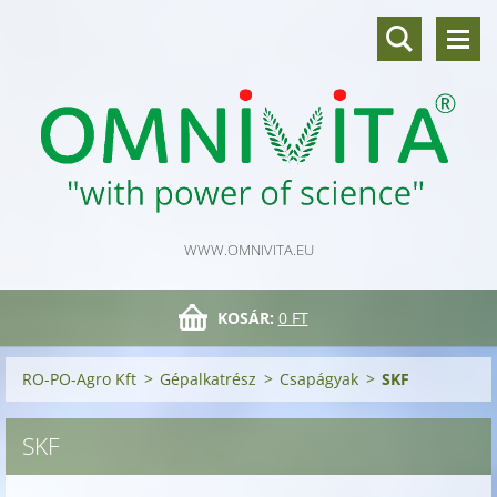
WWW.OMNIVITA.EU
KOSÁR:
0 FT
RO-PO-Agro Kft
>
Gépalkatrész
>
Csapágyak
>
SKF
SKF