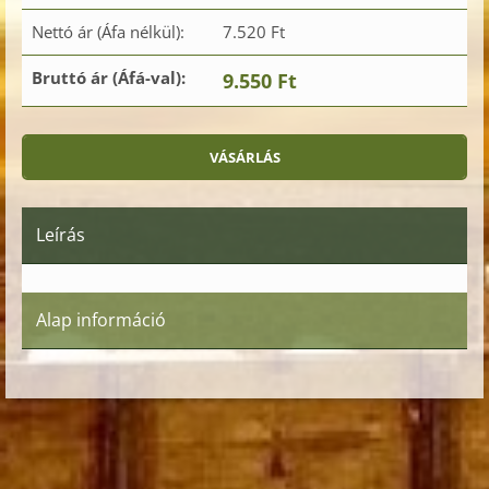
Nettó ár (Áfa nélkül):
7.520 Ft
Bruttó ár (Áfá-val):
9.550 Ft
Leírás
Alap információ