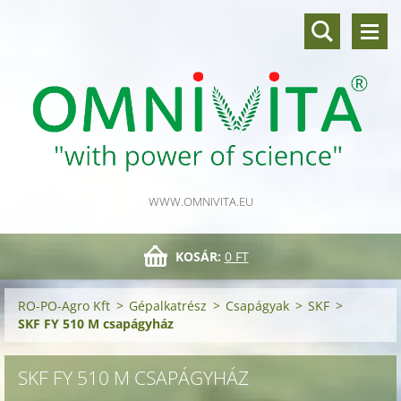
WWW.OMNIVITA.EU
KOSÁR:
0 FT
RO-PO-Agro Kft
>
Gépalkatrész
>
Csapágyak
>
SKF
>
SKF FY 510 M csapágyház
SKF FY 510 M CSAPÁGYHÁZ