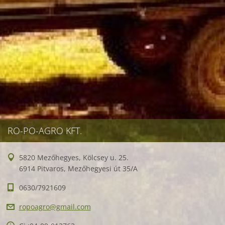
RO-PO-AGRO KFT.
5820 Mezőhegyes, Kölcsey u. 25.
6914 Pitvaros, Mezőhegyesi út 35/A
0630/7921609
ropoagro
@gmail.c
om