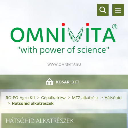
WWW.OMNIVITA.EU
KOSÁR:
0 FT
RO-PO-Agro Kft
>
Gépalkatrész
>
MTZ alkatrész
>
Hátsóhíd
>
Hátsóhíd alkatrészek
HÁTSÓHÍD ALKATRÉSZEK