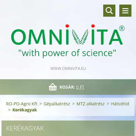
WWW.OMNIVITA.EU
KOSÁR:
0 FT
RO-PO-Agro Kft
>
Gépalkatrész
>
MTZ alkatrész
>
Hátsóhíd
>
Kerékagyak
KERÉKAGYAK