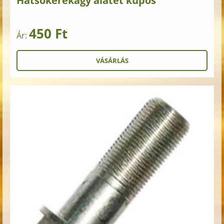
Hátsókerékagy alátét kúpos
450 Ft
Ár: