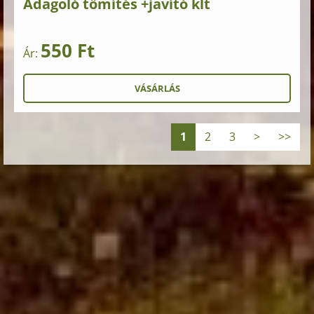
Adagoló tömítés +javító klt
550 Ft
Ár:
1
2
3
>
>>