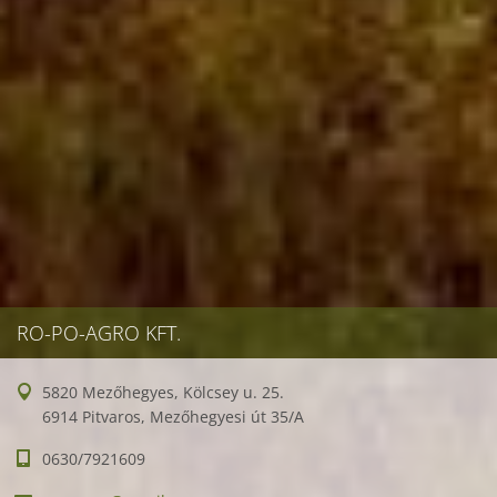
RO-PO-AGRO KFT.
5820 Mezőhegyes, Kölcsey u. 25.
6914 Pitvaros, Mezőhegyesi út 35/A
0630/7921609