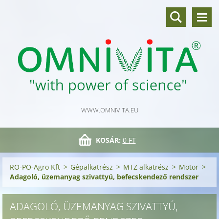
WWW.OMNIVITA.EU
KOSÁR:
0 FT
RO-PO-Agro Kft
>
Gépalkatrész
>
MTZ alkatrész
>
Motor
>
Adagoló, üzemanyag szivattyú, befecskendező rendszer
ADAGOLÓ, ÜZEMANYAG SZIVATTYÚ,