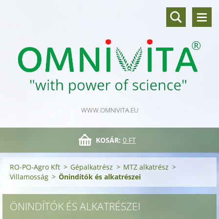
WWW.OMNIVITA.EU
KOSÁR:
0 FT
RO-PO-Agro Kft
>
Gépalkatrész
>
MTZ alkatrész
>
Villamosság
>
Önindítók és alkatrészei
ÖNINDÍTÓK ÉS ALKATRÉSZEI