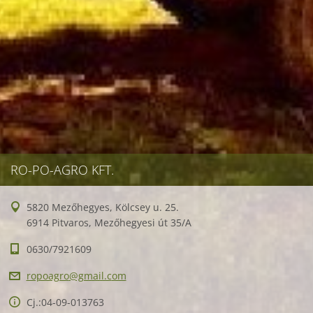
RO-PO-AGRO KFT.
5820 Mezőhegyes, Kölcsey u. 25.
6914 Pitvaros, Mezőhegyesi út 35/A
0630/7921609
ropoagro
@gmail.c
om
Cj.:04-09-013763