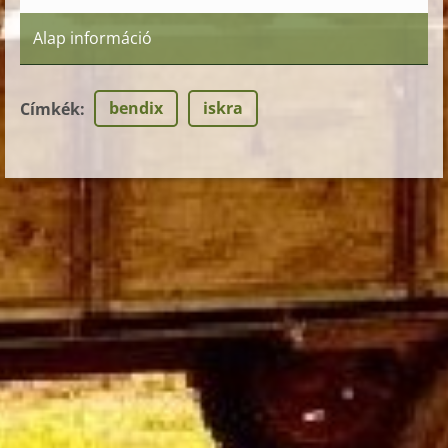
Alap információ
bendix
iskra
Címkék
: