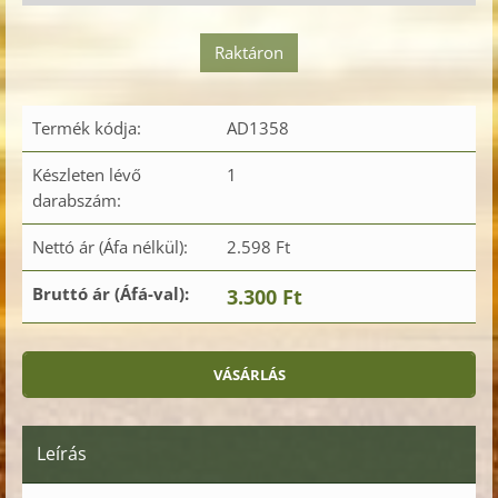
Raktáron
Termék kódja:
AD1358
Készleten lévő
1
darabszám:
Nettó ár (Áfa nélkül):
2.598 Ft
Bruttó ár (Áfá-val):
3.300 Ft
Leírás