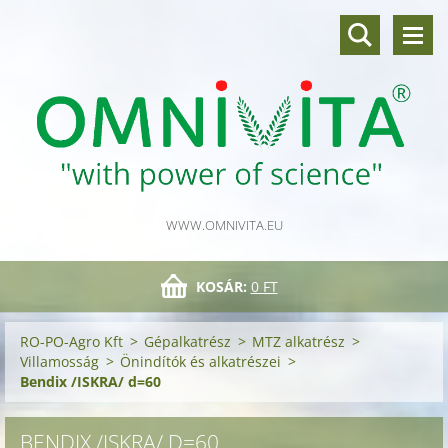
WWW.OMNIVITA.EU
KOSÁR:
0 FT
RO-PO-Agro Kft
>
Gépalkatrész
>
MTZ alkatrész
>
Villamosság
>
Önindítók és alkatrészei
>
Bendix /ISKRA/ d=60
BENDIX /ISKRA/ D=60