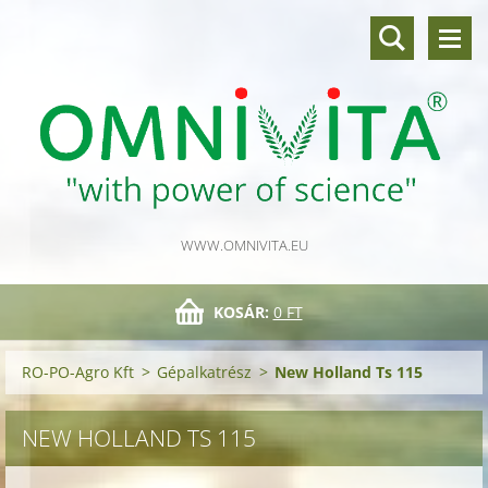
WWW.OMNIVITA.EU
KOSÁR:
0 FT
RO-PO-Agro Kft
>
Gépalkatrész
>
New Holland Ts 115
NEW HOLLAND TS 115