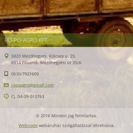
RO-PO-AGRO KFT.
5820 Mezőhegyes, Kölcsey u. 25.
6914 Pitvaros, Mezőhegyesi út 35/A
0630/7921609
ropoagro
@gmail.c
om
Cj.:04-09-013763
© 2016 Minden jog fenntartva.
Webnode
webáruház szolgáltatással létrehozva.