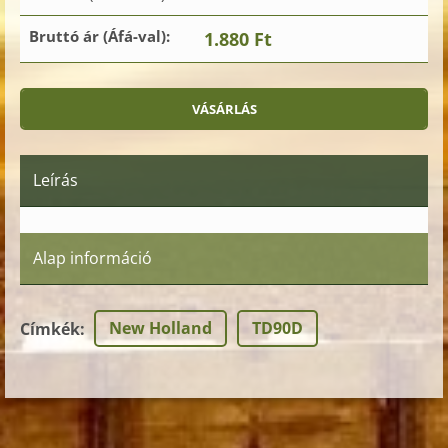
Bruttó ár (Áfá-val):
1.880 Ft
Leírás
Alap információ
New Holland
TD90D
Címkék
: