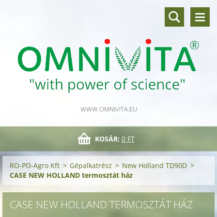
WWW.OMNIVITA.EU
KOSÁR:
0 FT
RO-PO-Agro Kft
>
Gépalkatrész
>
New Holland TD90D
>
CASE NEW HOLLAND termosztát ház
CASE NEW HOLLAND TERMOSZTÁT HÁZ