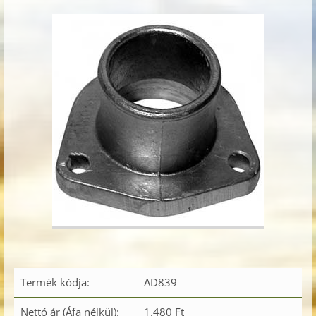
Termék kódja:
AD839
Nettó ár (Áfa nélkül):
1.480 Ft