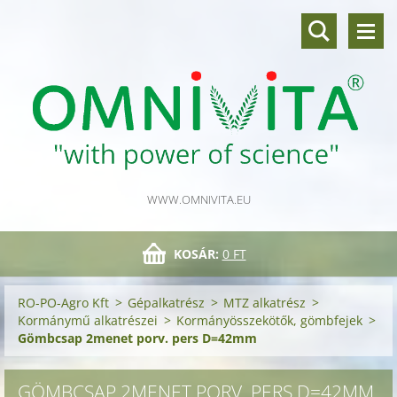
WWW.OMNIVITA.EU
KOSÁR:
0 FT
RO-PO-Agro Kft
>
Gépalkatrész
>
MTZ alkatrész
>
Kormánymű alkatrészei
>
Kormányösszekötők, gömbfejek
>
Gömbcsap 2menet porv. pers D=42mm
GÖMBCSAP 2MENET PORV. PERS D=42MM