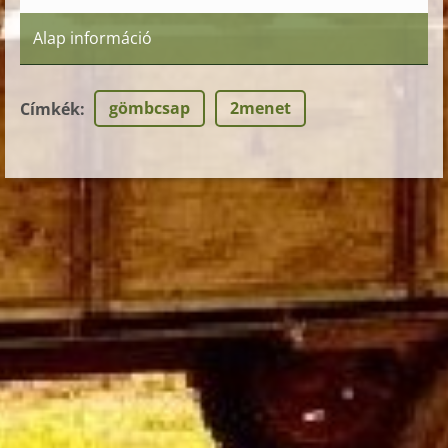
Alap információ
gömbcsap
2menet
Címkék
: