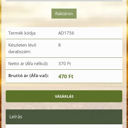
Raktáron
Termék kódja:
AD1756
Készleten lévő
8
darabszám:
Nettó ár (Áfa nélkül):
370 Ft
Bruttó ár (Áfá-val):
470 Ft
Leírás