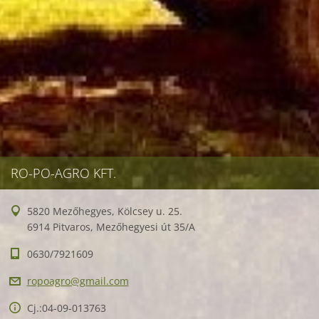
RO-PO-AGRO KFT.
5820 Mezőhegyes, Kölcsey u. 25.
6914 Pitvaros, Mezőhegyesi út 35/A
0630/7921609
ropoagro
@gmail.c
om
Cj.:04-09-013763