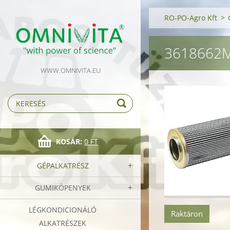
RO-PO-Agro Kft
>
3618662M
WWW.OMNIVITA.EU
KOSÁR:
0 FT
GÉPALKATRÉSZ
GUMIKÖPENYEK
LÉGKONDICIONÁLÓ
Raktáron
ALKATRÉSZEK