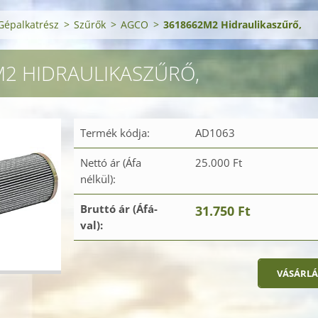
Gépalkatrész
>
Szűrők
>
AGCO
>
3618662M2 Hidraulikaszűrő,
2 HIDRAULIKASZŰRŐ,
Termék kódja:
AD1063
Nettó ár (Áfa
25.000 Ft
nélkül):
Bruttó ár (Áfá-
31.750 Ft
val):