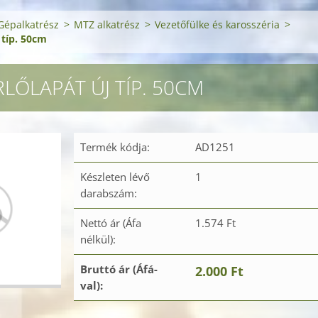
Gépalkatrész
>
MTZ alkatrész
>
Vezetőfülke és karosszéria
>
 típ. 50cm
LŐLAPÁT ÚJ TÍP. 50CM
Termék kódja:
AD1251
Készleten lévő
1
darabszám:
Nettó ár (Áfa
1.574 Ft
nélkül):
Bruttó ár (Áfá-
2.000 Ft
val):