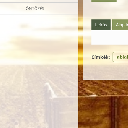
ÖNTÖZÉS
Leírás
Alap 
abla
Címkék
: