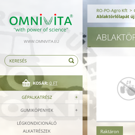
RO-PO-Agro Kft
>
Ablaktörlőlapát új
ABLAKTÖR
WWW.OMNIVITA.EU
KOSÁR:
0 FT
GÉPALKATRÉSZ
GUMIKÖPENYEK
LÉGKONDICIONÁLÓ
ALKATRÉSZEK
Raktáron