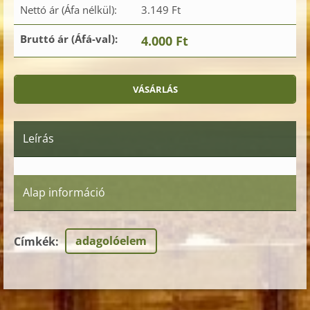
Nettó ár (Áfa nélkül):
3.149 Ft
Bruttó ár (Áfá-val):
4.000 Ft
Leírás
Alap információ
adagolóelem
Címkék
: