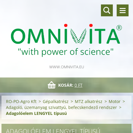
WWW.OMNIVITA.EU
KOSÁR:
0 FT
RO-PO-Agro Kft
>
Gépalkatrész
>
MTZ alkatrész
>
Motor
>
Adagoló, üzemanyag szivattyú, befecskendező rendszer
>
Adagolóelem LENGYEL típusú
ADAGOLÓELEM LENGYEL TÍPUSÚ