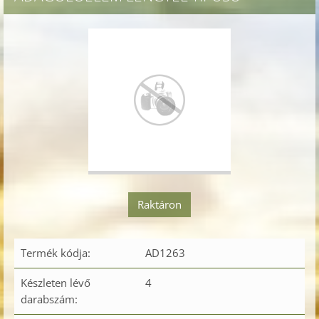
Raktáron
Termék kódja:
AD1263
Készleten lévő
4
darabszám: