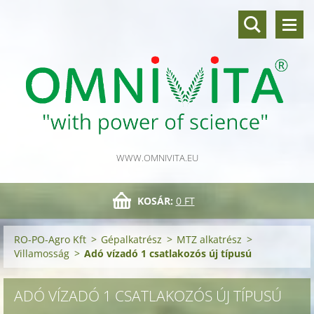
WWW.OMNIVITA.EU
KOSÁR:
0 FT
RO-PO-Agro Kft
>
Gépalkatrész
>
MTZ alkatrész
>
Villamosság
>
Adó vízadó 1 csatlakozós új típusú
ADÓ VÍZADÓ 1 CSATLAKOZÓS ÚJ TÍPUSÚ