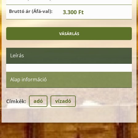
Bruttó ár (Áfá-val):
3.300 Ft
Leírás
Alap információ
adó
vízadó
Címkék
: