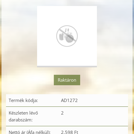
Raktáron
Termék kódja:
AD1272
Készleten lévő
2
darabszám:
Nettó ár (Áfa nélkül):
2.598 Ft