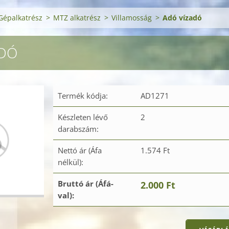
Gépalkatrész
>
MTZ alkatrész
>
Villamosság
>
Adó vízadó
ADÓ
Termék kódja:
AD1271
Készleten lévő
2
darabszám:
Nettó ár (Áfa
1.574 Ft
nélkül):
Bruttó ár (Áfá-
2.000 Ft
val):