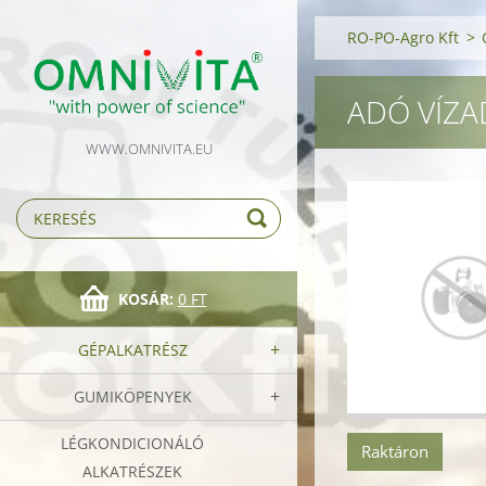
RO-PO-Agro Kft
>
ADÓ VÍZ
WWW.OMNIVITA.EU
KOSÁR:
0 FT
GÉPALKATRÉSZ
GUMIKÖPENYEK
LÉGKONDICIONÁLÓ
Raktáron
ALKATRÉSZEK