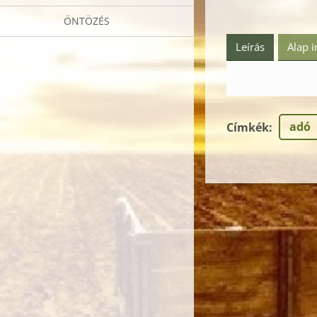
ÖNTÖZÉS
Leírás
Alap 
adó
Címkék
: