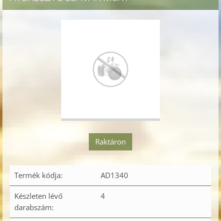
Raktáron
Termék kódja:
AD1340
Készleten lévő
4
darabszám: