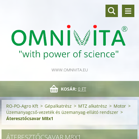
WWW.OMNIVITA.EU
KOSÁR:
0 FT
RO-PO-Agro Kft
>
Gépalkatrész
>
MTZ alkatrész
>
Motor
>
Üzemanyagcső-vezeték és üzemanyag-ellátó rendszer
>
Áteresztőcsavar M8x1
ÁTERESZTŐCSAVAR M8X1