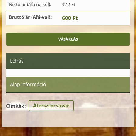
Nettó ár (Áfa nélkül):
472 Ft
Bruttó ár (Áfá-val):
600 Ft
Leírás
Alap információ
Átersztőcsavar
Címkék
: