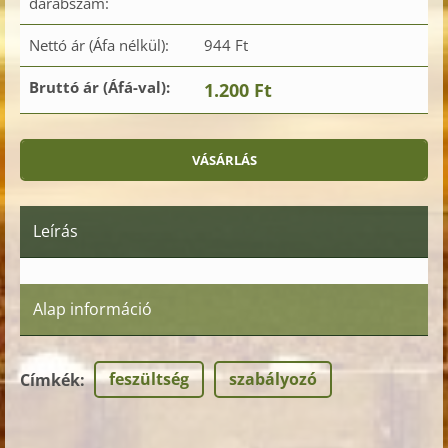
darabszám:
Nettó ár (Áfa nélkül):
944 Ft
Bruttó ár (Áfá-val):
1.200 Ft
Leírás
Alap információ
feszültség
szabályozó
Címkék
: