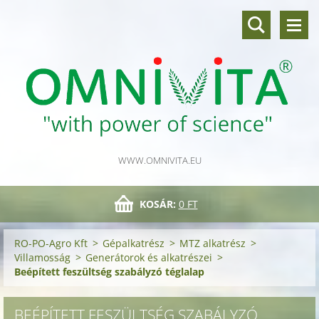
WWW.OMNIVITA.EU
KOSÁR:
0 FT
RO-PO-Agro Kft
>
Gépalkatrész
>
MTZ alkatrész
>
Villamosság
>
Generátorok és alkatrészei
>
Beépített feszültség szabályzó téglalap
BEÉPÍTETT FESZÜLTSÉG SZABÁLYZÓ