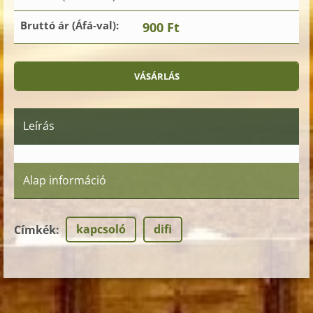
Bruttó ár (Áfá-val):
900 Ft
Leírás
Alap információ
kapcsoló
difi
Címkék
: