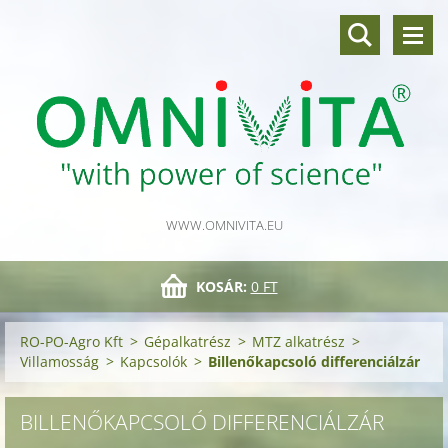
WWW.OMNIVITA.EU
KOSÁR:
0 FT
RO-PO-Agro Kft
>
Gépalkatrész
>
MTZ alkatrész
>
Villamosság
>
Kapcsolók
>
Billenőkapcsoló differenciálzár
BILLENŐKAPCSOLÓ DIFFERENCIÁLZÁR