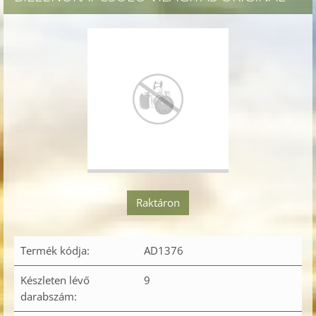
Raktáron
Termék kódja:
AD1376
Készleten lévő
9
darabszám: