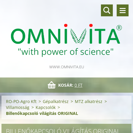
WWW.OMNIVITA.EU
KOSÁR:
0 FT
RO-PO-Agro Kft
>
Gépalkatrész
>
MTZ alkatrész
>
Villamosság
>
Kapcsolók
>
Billenőkapcsoló világítás ORIGINAL
BILLENŐKAPCSOLÓ VILÁGÍTÁS ORIGINAL