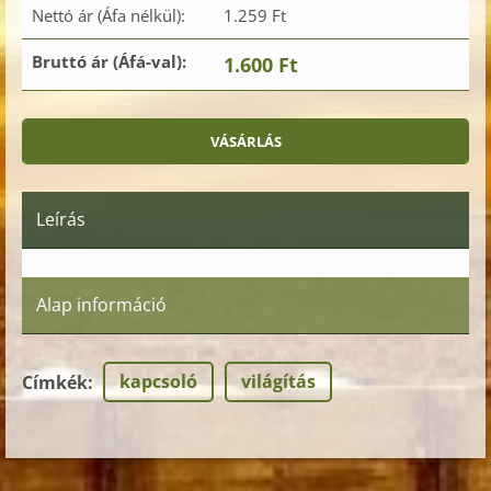
Nettó ár (Áfa nélkül):
1.259 Ft
Bruttó ár (Áfá-val):
1.600 Ft
Leírás
Alap információ
kapcsoló
világítás
Címkék
: