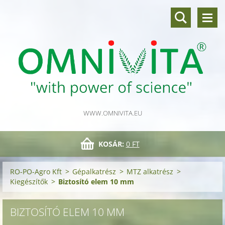
WWW.OMNIVITA.EU
KOSÁR:
0 FT
RO-PO-Agro Kft
>
Gépalkatrész
>
MTZ alkatrész
>
Kiegészítők
>
Biztosító elem 10 mm
BIZTOSÍTÓ ELEM 10 MM