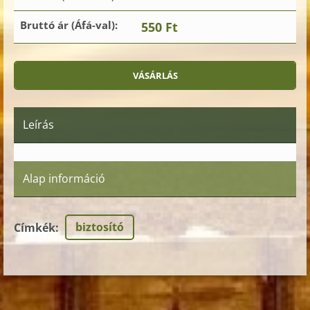
Bruttó ár (Áfá-val):
550 Ft
Leírás
Alap információ
biztosító
Címkék
: