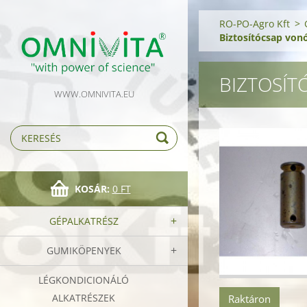
RO-PO-Agro Kft
>
Biztosítócsap vo
BIZTOSÍT
WWW.OMNIVITA.EU
KOSÁR:
0 FT
GÉPALKATRÉSZ
GUMIKÖPENYEK
LÉGKONDICIONÁLÓ
ALKATRÉSZEK
Raktáron