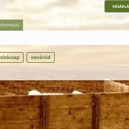
információ
osítócsap
vonórúd