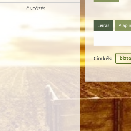
ÖNTÖZÉS
Leírás
Alap 
bizt
Címkék
: