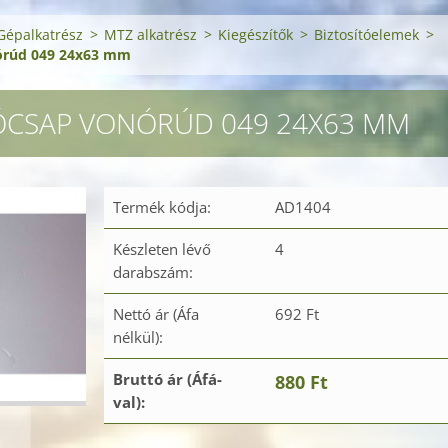
Gépalkatrész
>
MTZ alkatrész
>
Kiegészítők
>
Biztosítóelemek
>
nórúd 049 24x63 mm
ÓCSAP VONÓRÚD 049 24X63 MM
Termék kódja:
AD1404
Készleten lévő
4
darabszám:
Nettó ár (Áfa
692 Ft
nélkül):
Bruttó ár (Áfá-
880 Ft
val):