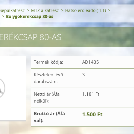
Gépalkatrész
>
MTZ alkatrész
>
Hátsó erőleadó (TLT)
>
>
Bolygókerékcsap 80-as
RÉKCSAP 80-AS
Termék kódja:
AD1435
Készleten lévő
3
darabszám:
Nettó ár (Áfa
1.181 Ft
nélkül):
Bruttó ár (Áfá-
1.500 Ft
val):