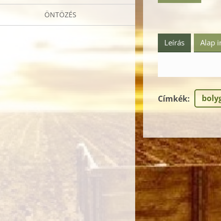
ÖNTÖZÉS
Leírás
Alap 
boly
Címkék
: