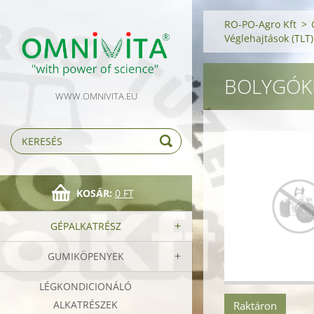
RO-PO-Agro Kft
>
Véglehajtások (TLT)
BOLYGÓKE
WWW.OMNIVITA.EU
KOSÁR:
0 FT
GÉPALKATRÉSZ
GUMIKÖPENYEK
LÉGKONDICIONÁLÓ
ALKATRÉSZEK
Raktáron