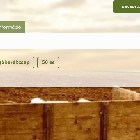
információ
gókerékcsap
50-es