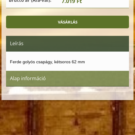
7.019 Ft
Leírás
Ferde golyós csapágy, kétsoros 62 mm
Alap információ