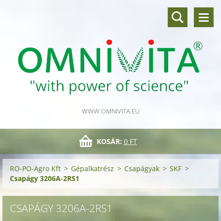
WWW.OMNIVITA.EU
KOSÁR:
0 FT
RO-PO-Agro Kft
>
Gépalkatrész
>
Csapágyak
>
SKF
>
Csapágy 3206A-2RS1
CSAPÁGY 3206A-2RS1