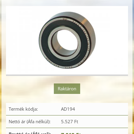
Raktáron
Termék kódja:
AD194
Nettó ár (Áfa nélkül):
5.527 Ft
Bruttó ár (Áfá-val):