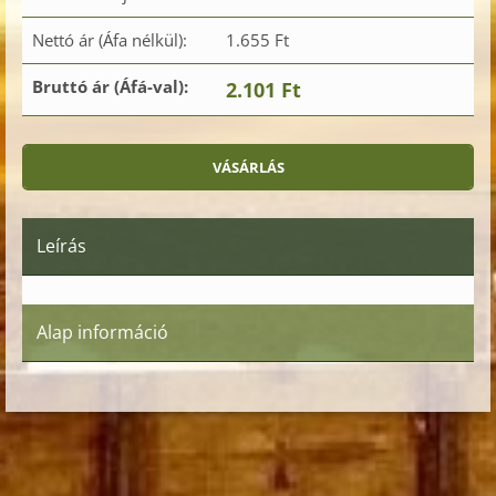
Nettó ár (Áfa nélkül):
1.655 Ft
Bruttó ár (Áfá-val):
2.101 Ft
Leírás
Alap információ