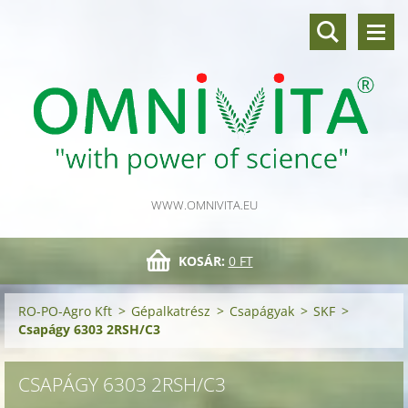
WWW.OMNIVITA.EU
KOSÁR:
0 FT
RO-PO-Agro Kft
>
Gépalkatrész
>
Csapágyak
>
SKF
>
Csapágy 6303 2RSH/C3
CSAPÁGY 6303 2RSH/C3