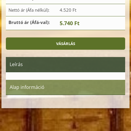
Nettó ár (Áfa nélkül):
4.520 Ft
Bruttó ár (Áfá-val):
5.740 Ft
Leírás
Alap információ