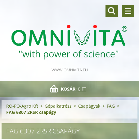
WWW.OMNIVITA.EU
KOSÁR:
0 FT
RO-PO-Agro Kft
>
Gépalkatrész
>
Csapágyak
>
FAG
>
FAG 6307 2RSR csapágy
FAG 6307 2RSR CSAPÁGY