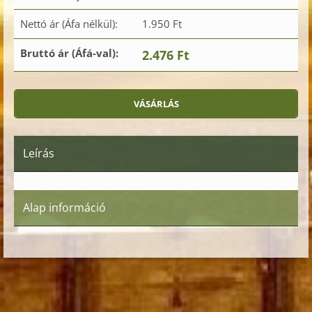
Nettó ár (Áfa nélkül):
1.950 Ft
Bruttó ár (Áfá-val):
2.476 Ft
Leírás
Alap információ