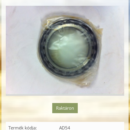
Raktáron
Termék kódja:
AD54