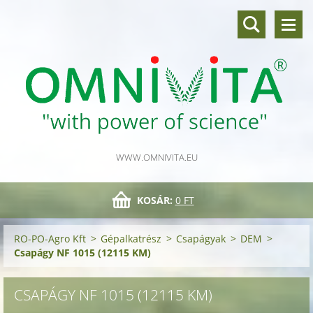
WWW.OMNIVITA.EU
KOSÁR:
0 FT
RO-PO-Agro Kft
>
Gépalkatrész
>
Csapágyak
>
DEM
>
Csapágy NF 1015 (12115 KM)
CSAPÁGY NF 1015 (12115 KM)