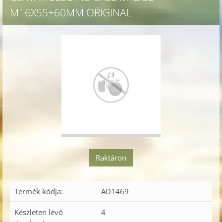
M16X55+60MM ORIGINAL
Raktáron
Termék kódja:
AD1469
Készleten lévő
4