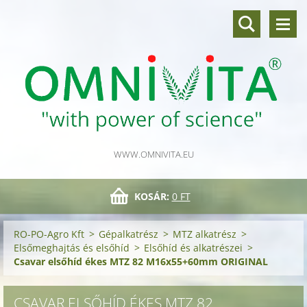
WWW.OMNIVITA.EU
KOSÁR:
0 FT
RO-PO-Agro Kft
>
Gépalkatrész
>
MTZ alkatrész
>
Elsőmeghajtás és elsőhíd
>
Elsőhíd és alkatrészei
>
Csavar elsőhíd ékes MTZ 82 M16x55+60mm ORIGINAL
CSAVAR ELSŐHÍD ÉKES MTZ 82