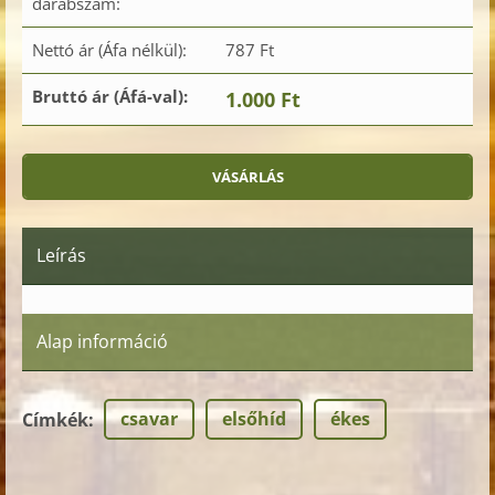
darabszám:
Nettó ár (Áfa nélkül):
787 Ft
Bruttó ár (Áfá-val):
1.000 Ft
Leírás
Alap információ
csavar
elsőhíd
ékes
Címkék
: