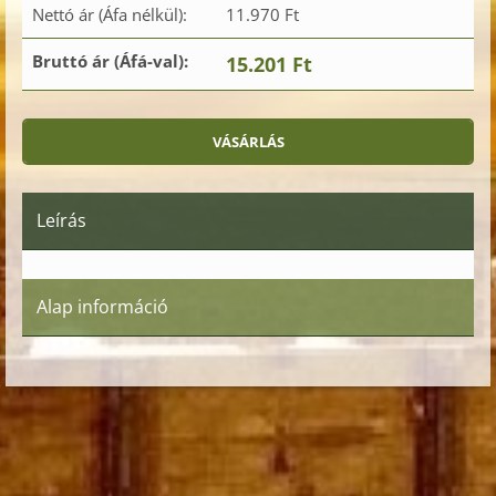
Nettó ár (Áfa nélkül):
11.970 Ft
Bruttó ár (Áfá-val):
15.201 Ft
Leírás
Alap információ