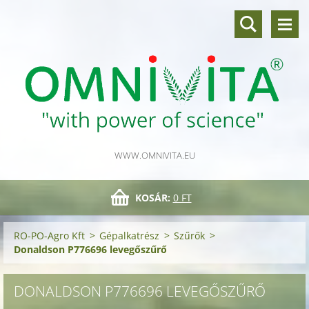
WWW.OMNIVITA.EU
KOSÁR:
0 FT
RO-PO-Agro Kft
>
Gépalkatrész
>
Szűrők
>
Donaldson P776696 levegőszűrő
DONALDSON P776696 LEVEGŐSZŰRŐ