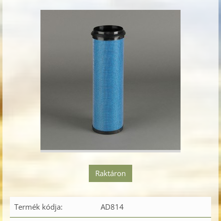
Raktáron
Termék kódja:
AD814