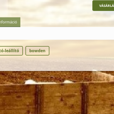
információ
ó-leállító
bowden