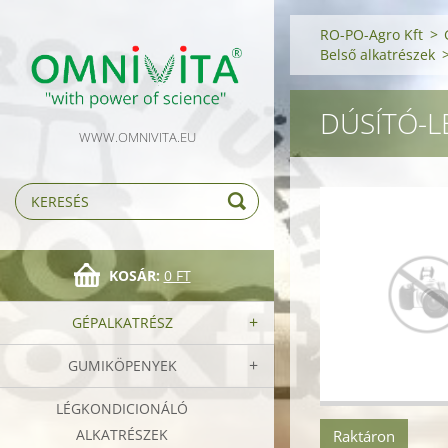
RO-PO-Agro Kft
>
Belső alkatrészek
DÚSÍTÓ-
WWW.OMNIVITA.EU
KOSÁR:
0 FT
GÉPALKATRÉSZ
GUMIKÖPENYEK
LÉGKONDICIONÁLÓ
ALKATRÉSZEK
Raktáron