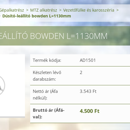
Gépalkatrész
>
MTZ alkatrész
>
Vezetőfülke és karosszéria
>
>
Dúsító-leállító bowden L=1130mm
LEÁLLÍTÓ BOWDEN L=1130MM
Termék kódja:
AD1501
Készleten lévő
2
darabszám:
Nettó ár (Áfa
3.543 Ft
nélkül):
Bruttó ár (Áfá-
4.500 Ft
val):