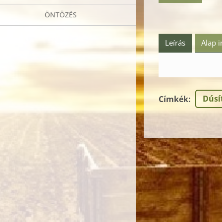
ÖNTÖZÉS
Leírás
Alap 
Dúsít
Címkék
: