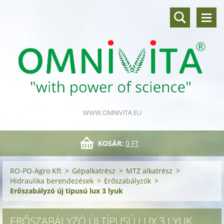
WWW.OMNIVITA.EU
KOSÁR:
0 FT
RO-PO-Agro Kft
>
Gépalkatrész
>
MTZ alkatrész
>
Hidraulika berendezések
>
Erőszabályzók
>
Erőszabályzó új típusú lux 3 lyuk
ERŐSZABÁLYZÓ ÚJ TÍPUSÚ LUX 3 LYUK