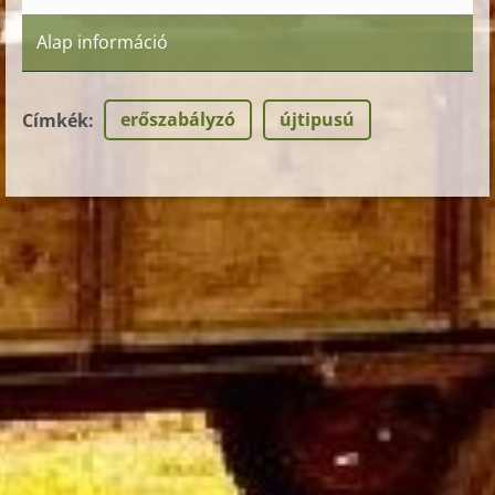
Alap információ
erőszabályzó
újtipusú
Címkék
: