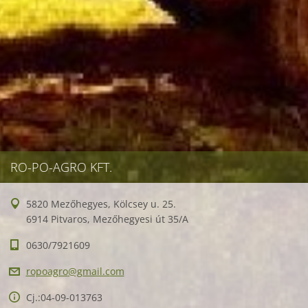
RO-PO-AGRO KFT.
5820 Mezőhegyes, Kölcsey u. 25.
6914 Pitvaros, Mezőhegyesi út 35/A
0630/7921609
ropoagro
@gmail.c
om
Cj.:04-09-013763