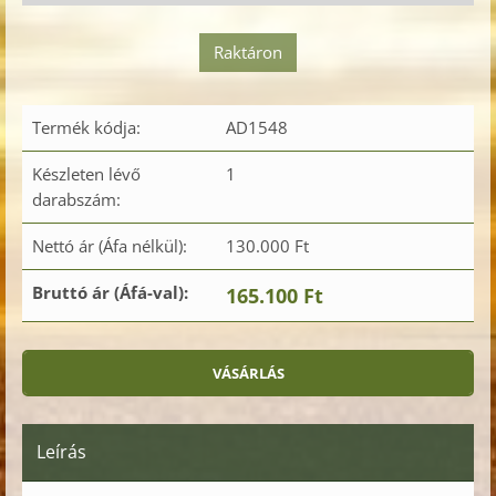
Raktáron
Termék kódja:
AD1548
Készleten lévő
1
darabszám:
Nettó ár (Áfa nélkül):
130.000 Ft
Bruttó ár (Áfá-val):
165.100 Ft
Leírás