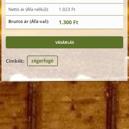
Nettó ár (Áfa nélkül):
1.023 Ft
Bruttó ár (Áfá-val):
1.300 Ft
zégerfogó
Címkék
: