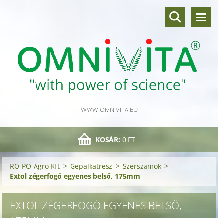
WWW.OMNIVITA.EU
KOSÁR:
0 FT
RO-PO-Agro Kft
>
Gépalkatrész
>
Szerszámok
>
Extol zégerfogó egyenes belső, 175mm
EXTOL ZÉGERFOGÓ EGYENES BELSŐ,