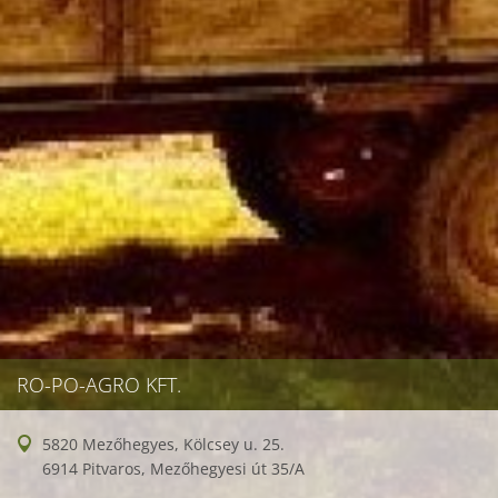
RO-PO-AGRO KFT.
5820 Mezőhegyes, Kölcsey u. 25.
6914 Pitvaros, Mezőhegyesi út 35/A