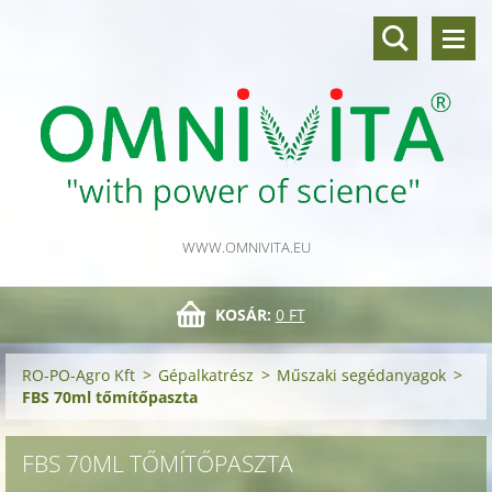
WWW.OMNIVITA.EU
KOSÁR:
0 FT
RO-PO-Agro Kft
>
Gépalkatrész
>
Műszaki segédanyagok
>
FBS 70ml tőmítőpaszta
FBS 70ML TŐMÍTŐPASZTA