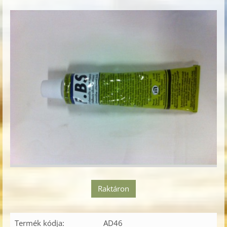
Raktáron
Termék kódja:
AD46