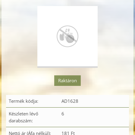
Raktáron
Termék kódja:
AD1628
Készleten lévő
6
darabszám:
Nettó ár (Áfa nélkül):
181 Ft