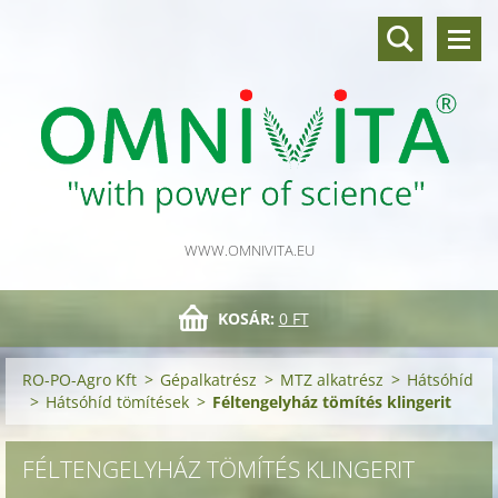
WWW.OMNIVITA.EU
KOSÁR:
0 FT
RO-PO-Agro Kft
>
Gépalkatrész
>
MTZ alkatrész
>
Hátsóhíd
>
Hátsóhíd tömítések
>
Féltengelyház tömítés klingerit
FÉLTENGELYHÁZ TÖMÍTÉS KLINGERIT