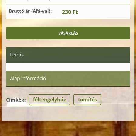
Bruttó ár (Áfá-val):
230 Ft
Leírás
Alap információ
féltengelyház
tömítés
Címkék
: