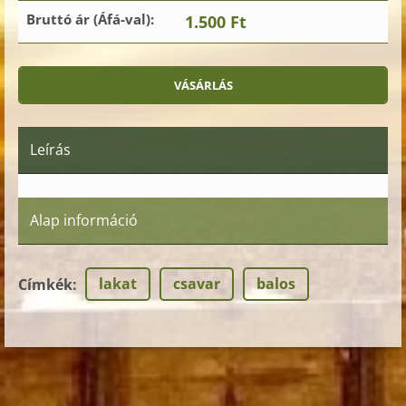
Bruttó ár (Áfá-val):
1.500 Ft
Leírás
Alap információ
lakat
csavar
balos
Címkék
: