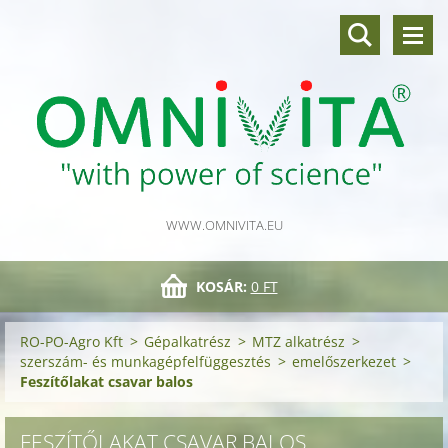
WWW.OMNIVITA.EU
KOSÁR:
0 FT
RO-PO-Agro Kft
>
Gépalkatrész
>
MTZ alkatrész
>
szerszám- és munkagépfelfüggesztés
>
emelőszerkezet
>
Feszítőlakat csavar balos
FESZÍTŐLAKAT CSAVAR BALOS