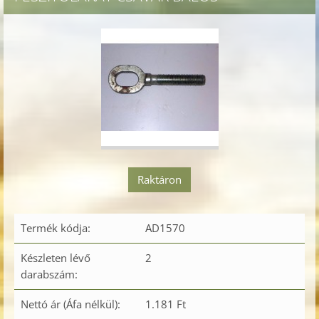
Raktáron
Termék kódja:
AD1570
Készleten lévő
2
darabszám:
Nettó ár (Áfa nélkül):
1.181 Ft