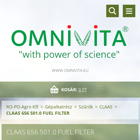
WWW.OMNIVITA.EU
KOSÁR:
0 FT
RO-PO-Agro Kft
>
Gépalkatrész
>
Szűrők
>
CLAAS
>
CLAAS 656 501.0 FUEL FILTER
CLAAS 656 501.0 FUEL FILTER