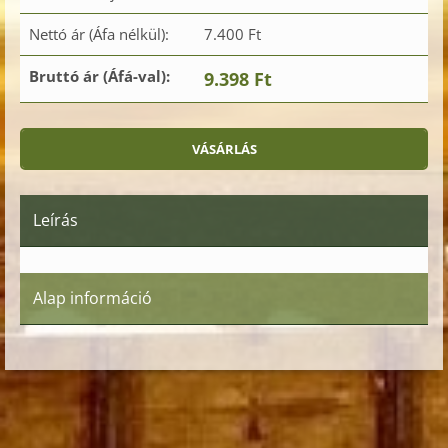
Nettó ár (Áfa nélkül):
7.400 Ft
Bruttó ár (Áfá-val):
9.398 Ft
Leírás
Alap információ