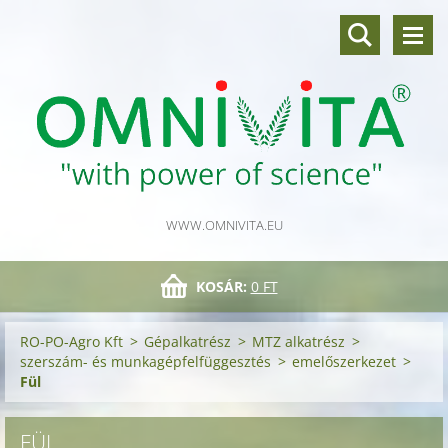
WWW.OMNIVITA.EU
KOSÁR:
0 FT
RO-PO-Agro Kft
>
Gépalkatrész
>
MTZ alkatrész
>
szerszám- és munkagépfelfüggesztés
>
emelőszerkezet
>
Fül
FÜL