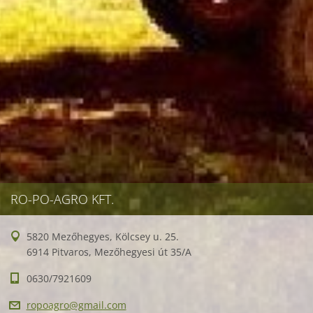
RO-PO-AGRO KFT.
5820 Mezőhegyes, Kölcsey u. 25.
6914 Pitvaros, Mezőhegyesi út 35/A
0630/7921609
ropoagro
@gmail.c
om