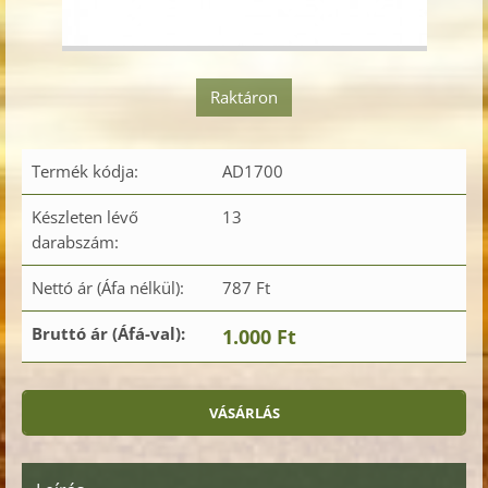
Raktáron
Termék kódja:
AD1700
Készleten lévő
13
darabszám:
Nettó ár (Áfa nélkül):
787 Ft
Bruttó ár (Áfá-val):
1.000 Ft