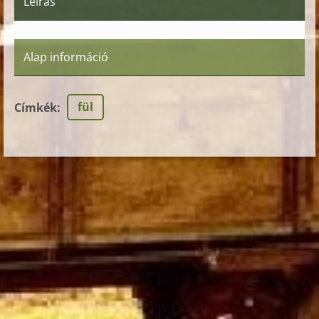
Leírás
Alap információ
fül
Címkék
: