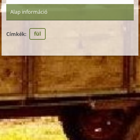
Alap információ
fül
Címkék
: