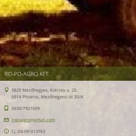
RO-PO-AGRO KFT.
5820 Mezőhegyes, Kölcsey u. 25.
6914 Pitvaros, Mezőhegyesi út 35/A
0630/7921609
ropoagro
@gmail.c
om
Cj.:04-09-013763