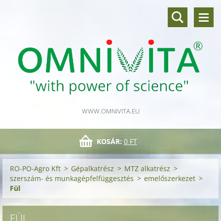
WWW.OMNIVITA.EU
KOSÁR:
0 FT
RO-PO-Agro Kft
>
Gépalkatrész
>
MTZ alkatrész
>
szerszám- és munkagépfelfüggesztés
>
emelőszerkezet
>
Fül
FÜL