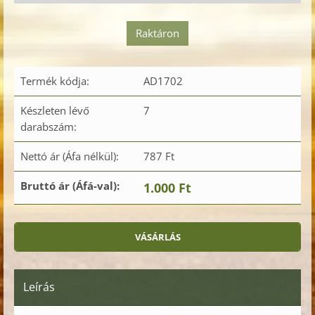
Raktáron
Termék kódja:
AD1702
Készleten lévő
7
darabszám:
Nettó ár (Áfa nélkül):
787 Ft
Bruttó ár (Áfá-val):
1.000 Ft
Leírás