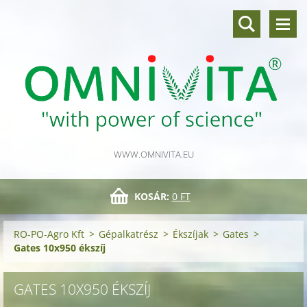
WWW.OMNIVITA.EU
KOSÁR:
0 FT
RO-PO-Agro Kft
>
Gépalkatrész
>
Ékszíjak
>
Gates
>
Gates 10x950 ékszíj
GATES 10X950 ÉKSZÍJ