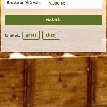
Bruttó ár (Áfá-val):
1.300 Ft
gates
Ékszíj
Címkék
: