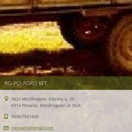
RO-PO-AGRO KFT.
5820 Mezőhegyes, Kölcsey u. 25.
6914 Pitvaros, Mezőhegyesi út 35/A
0630/7921609
ropoagro
@gmail.c
om