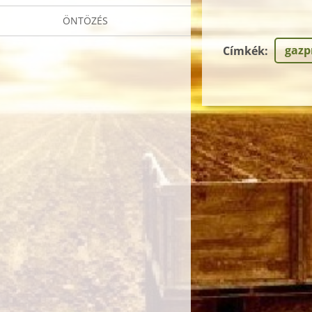
ÖNTÖZÉS
gaz
Címkék
: