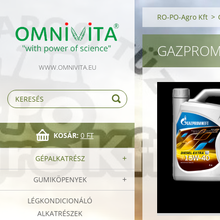
RO-PO-Agro Kft
>
GAZPROM 
WWW.OMNIVITA.EU
KOSÁR:
0 FT
GÉPALKATRÉSZ
GUMIKÖPENYEK
LÉGKONDICIONÁLÓ
ALKATRÉSZEK