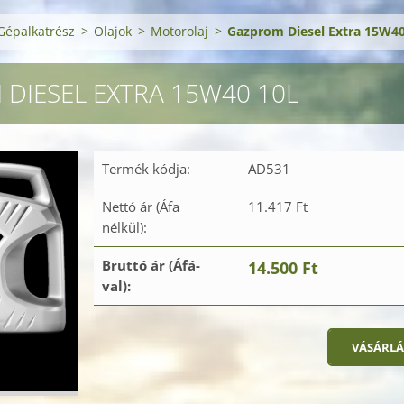
Gépalkatrész
>
Olajok
>
Motorolaj
>
Gazprom Diesel Extra 15W40
DIESEL EXTRA 15W40 10L
Termék kódja:
AD531
Nettó ár (Áfa
11.417 Ft
nélkül):
Bruttó ár (Áfá-
14.500 Ft
val):