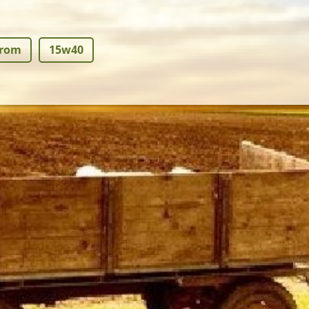
prom
15w40