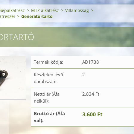
Gépalkatrész
>
MTZ alkatrész
>
Villamosság
>
atrészei
>
Generátortartó
ORTARTÓ
Termék kódja:
AD1738
Készleten lévő
2
darabszám:
Nettó ár (Áfa
2.834 Ft
nélkül):
Bruttó ár (Áfá-
3.600 Ft
val):