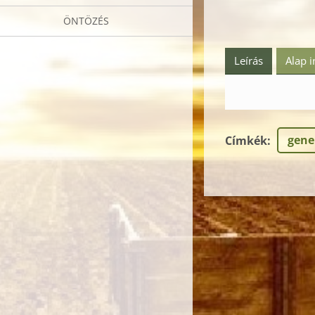
ÖNTÖZÉS
Leírás
Alap 
gene
Címkék
: