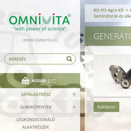
RO-PO-Agro Kft
>
Generátorok és alk
GENERÁT
WWW.OMNIVITA.EU
KOSÁR:
0 FT
GÉPALKATRÉSZ
Raktáron
GUMIKÖPENYEK
LÉGKONDICIONÁLÓ
ALKATRÉSZEK