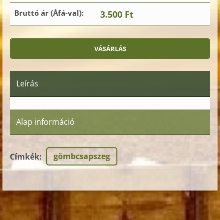
Bruttó ár (Áfá-val):
3.500 Ft
Leírás
Alap információ
gömbcsapszeg
Címkék
: