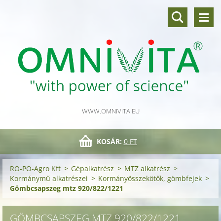
WWW.OMNIVITA.EU
KOSÁR:
0 FT
RO-PO-Agro Kft
>
Gépalkatrész
>
MTZ alkatrész
>
Kormánymű alkatrészei
>
Kormányösszekötők, gömbfejek
>
Gömbcsapszeg mtz 920/822/1221
GÖMBCSAPSZEG MTZ 920/822/1221