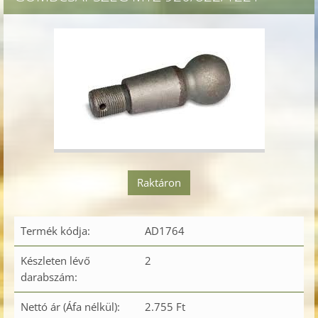
Raktáron
Termék kódja:
AD1764
Készleten lévő
2
darabszám:
Nettó ár (Áfa nélkül):
2.755 Ft