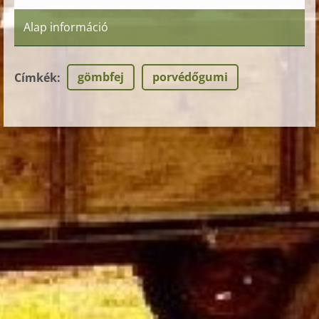
Alap információ
gömbfej
porvédőgumi
Címkék
: