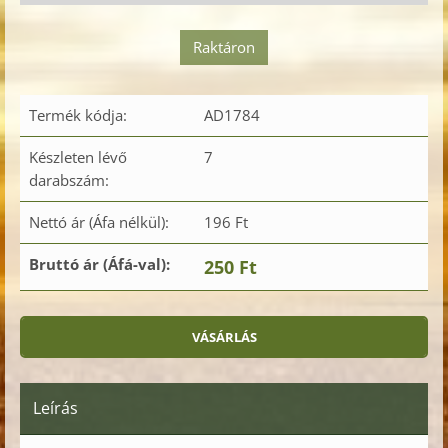
Raktáron
Termék kódja:
AD1784
Készleten lévő
7
darabszám:
Nettó ár (Áfa nélkül):
196 Ft
Bruttó ár (Áfá-val):
250 Ft
Leírás