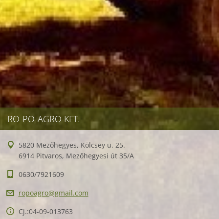
RO-PO-AGRO KFT.
5820 Mezőhegyes, Kölcsey u. 25.
6914 Pitvaros, Mezőhegyesi út 35/A
0630/7921609
ropoagro
@gmail.c
om
Cj.:04-09-013763