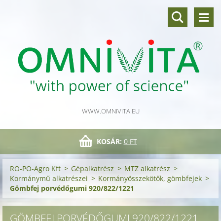
WWW.OMNIVITA.EU
KOSÁR:
0 FT
RO-PO-Agro Kft
>
Gépalkatrész
>
MTZ alkatrész
>
Kormánymű alkatrészei
>
Kormányösszekötők, gömbfejek
>
Gömbfej porvédőgumi 920/822/1221
GÖMBFEJ PORVÉDŐGUMI 920/822/1221