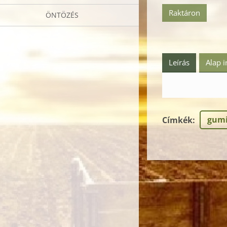
Raktáron
ÖNTÖZÉS
Leírás
Alap 
gum
Címkék
: