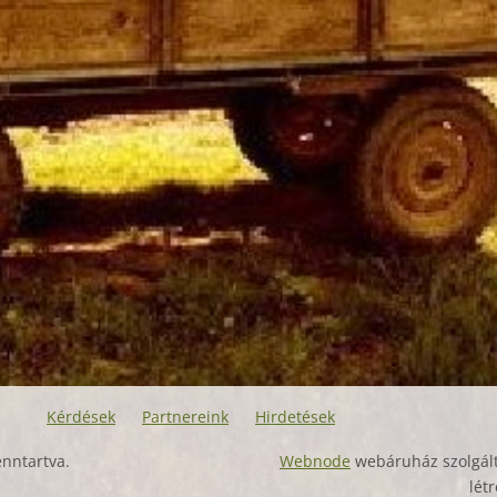
Kérdések
Partnereink
Hirdetések
nntartva.
Webnode
webáruház szolgált
lét