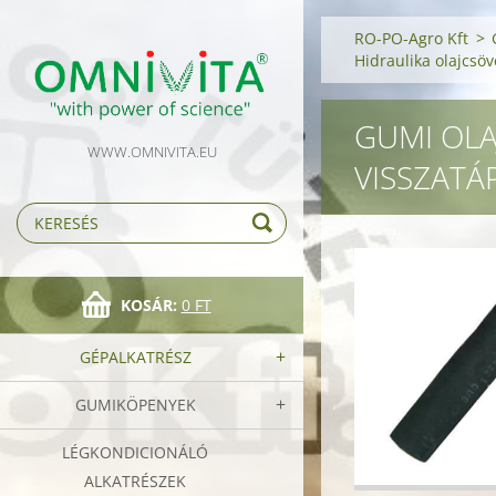
RO-PO-Agro Kft
>
Hidraulika olajcsöv
GUMI OLA
WWW.OMNIVITA.EU
VISSZATÁ
KOSÁR:
0 FT
GÉPALKATRÉSZ
GUMIKÖPENYEK
LÉGKONDICIONÁLÓ
ALKATRÉSZEK