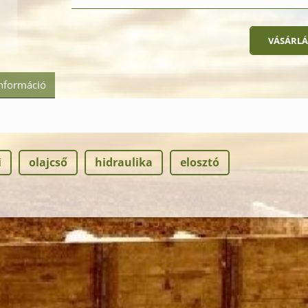
információ
i
olajcső
hidraulika
elosztó