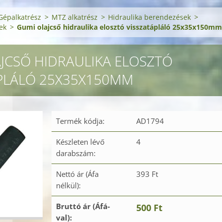
Gépalkatrész
>
MTZ alkatrész
>
Hidraulika berendezések
>
ek
>
Gumi olajcső hidraulika elosztó visszatápláló 25x35x150mm
JCSŐ HIDRAULIKA ELOSZTÓ
PLÁLÓ 25X35X150MM
Termék kódja:
AD1794
Készleten lévő
4
darabszám:
Nettó ár (Áfa
393 Ft
nélkül):
Bruttó ár (Áfá-
500 Ft
val):