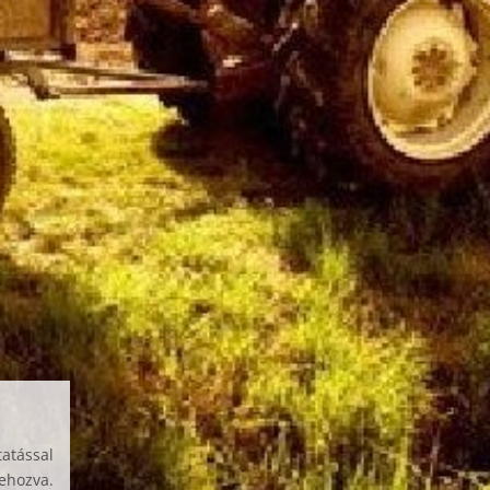
atással
rehozva.