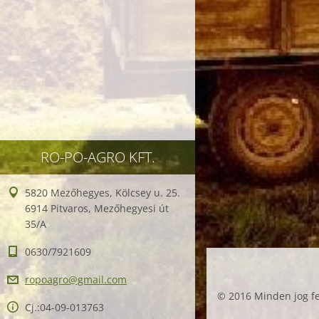
RO-PO-AGRO KFT.
5820 Mezőhegyes, Kölcsey u. 25.
6914 Pitvaros, Mezőhegyesi út
35/A
0630/7921609
ropoagro
@gmail.c
om
© 2016 Minden jog fe
Cj.:04-09-013763