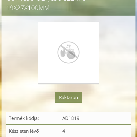
19X27X100MM
Raktáron
Termék kódja:
AD1819
Készleten lévő
4