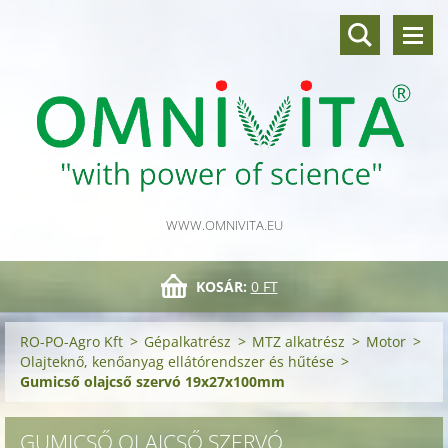
WWW.OMNIVITA.EU
KOSÁR:
0 FT
RO-PO-Agro Kft
>
Gépalkatrész
>
MTZ alkatrész
>
Motor
>
Olajteknő, kenőanyag ellátórendszer és hűtése
>
Gumicső olajcső szervó 19x27x100mm
GUMICSŐ OLAJCSŐ SZERVÓ