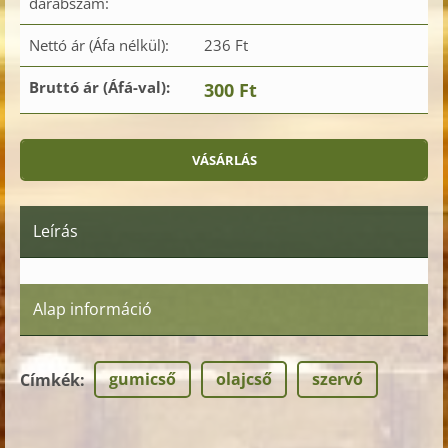
darabszám:
Nettó ár (Áfa nélkül):
236 Ft
Bruttó ár (Áfá-val):
300 Ft
Leírás
Alap információ
gumicső
olajcső
szervó
Címkék
: