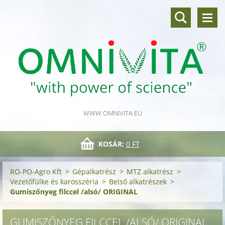
WWW.OMNIVITA.EU
KOSÁR:
0 FT
RO-PO-Agro Kft
>
Gépalkatrész
>
MTZ alkatrész
>
Vezetőfülke és karosszéria
>
Belső alkatrészek
>
Gumiszőnyeg filccel /alsó/ ORIGINAL
GUMISZŐNYEG FILCCEL /ALSÓ/ ORIGINAL