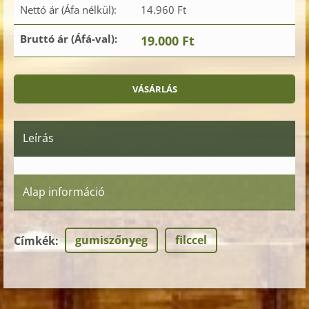
Nettó ár (Áfa nélkül):
14.960 Ft
Bruttó ár (Áfá-val):
19.000 Ft
Leírás
Alap információ
gumiszőnyeg
filccel
Címkék
: