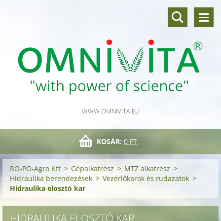
WWW.OMNIVITA.EU
KOSÁR:
0 FT
RO-PO-Agro Kft
>
Gépalkatrész
>
MTZ alkatrész
>
Hidraulika berendezések
>
Vezérlőkarok és rudazatok
>
Hidraulika elosztó kar
HIDRAULIKA ELOSZTÓ KAR