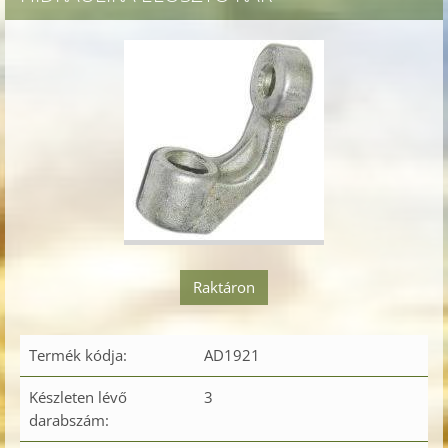
Raktáron
Termék kódja:
AD1921
Készleten lévő
3
darabszám: