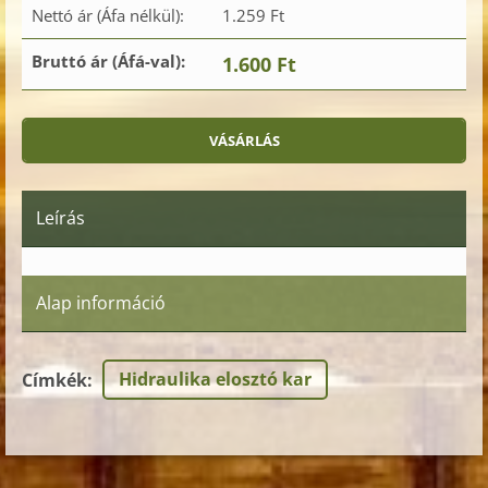
Nettó ár (Áfa nélkül):
1.259 Ft
Bruttó ár (Áfá-val):
1.600 Ft
Leírás
Alap információ
Hidraulika elosztó kar
Címkék
: